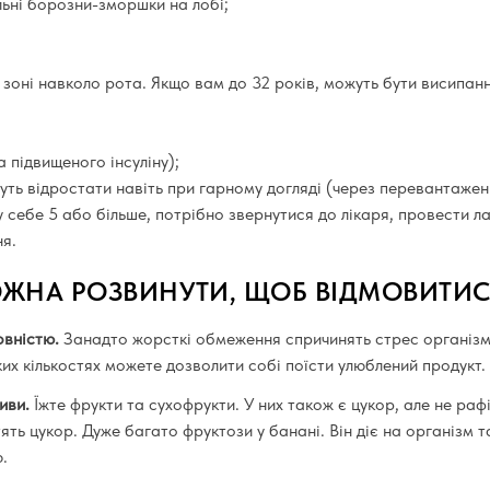
льні борозни-зморшки на лобі;
 зоні навколо рота. Якщо вам до 32 років, можуть бути висипанн
 підвищеного інсуліну);
очуть відростати навіть при гарному догляді (через перевантаже
у себе 5 або більше, потрібно звернутися до лікаря, провести 
я.
ОЖНА РОЗВИНУТИ, ЩОБ ВІДМОВИТИСЯ
овністю.
Занадто жорсткі обмеження спричинять стрес організму
ких кількостях можете дозволити собі поїсти улюблений продукт.
иви.
Їжте фрукти та сухофрукти. У них також є цукор, але не раф
ять цукор. Дуже багато фруктози у банані. Він діє на організм 
.