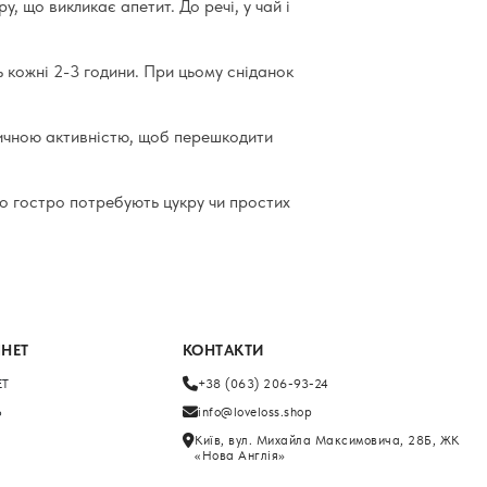
, що викликає апетит. До речі, у чай і
 кожні 2-3 години. При цьому сніданок
зичною активністю, щоб перешкодити
о гостро потребують цукру чи простих
ІНЕТ
КОНТАКТИ
ЕТ
+38 (063) 206-93-24
Ь
info@loveloss.shop
Київ, вул. Михайла Максимовича, 28Б, ЖК
«Нова Англія»