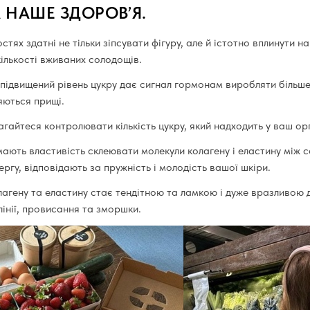
 НАШЕ ЗДОРОВʼЯ.
тях здатні не тільки зіпсувати фігуру, але й істотно вплинути н
ількості вживаних солодощів.
 підвищений рівень цукру дає сигнал гормонам виробляти більше
яються прищі.
гайтеся контролювати кількість цукру, який надходить у ваш ор
ають властивість склеювати молекули колагену і еластину між со
ергу, відповідають за пружність і молодість вашої шкіри.
лагену та еластину стає тендітною та ламкою і дуже вразливою 
 лінії, провисання та зморшки.