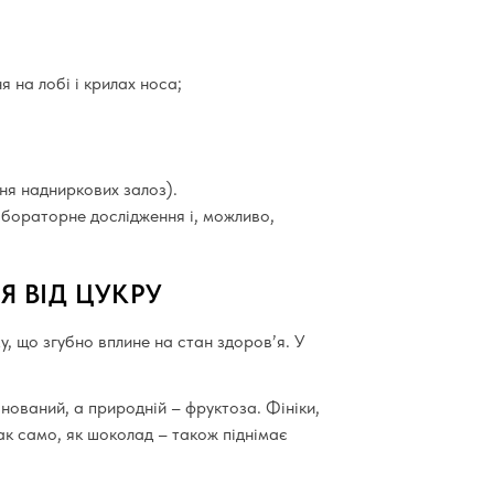
я на лобі і крилах носа;
ння надниркових залоз).
лабораторне дослідження і, можливо,
 ВІД ЦУКРУ
, що згубно вплине на стан здоров’я. У
інований, а природній – фруктоза. Фініки,
так само, як шоколад – також піднімає