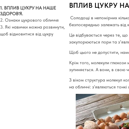
ВПЛИВ ЦУКРУ НА
1. ВПЛИВ ЦУКРУ НА НАШЕ
ЗДОРОВʼЯ.
Солодощі в непомірних кількос
2. Ознаки цукрового обличчя
безпосередньо залежать від к
3. Які навички можна розвинути,
щоб відмовитися від цукру
Це відбувається через те, що
закупорюються пори та з’явл
Щоб цього не допустити, нама
Крім того, молекули глюкози м
зупиняється. А вони, в свою ч
З віком структура молекул ко
на обличчі: з'являються тонкі