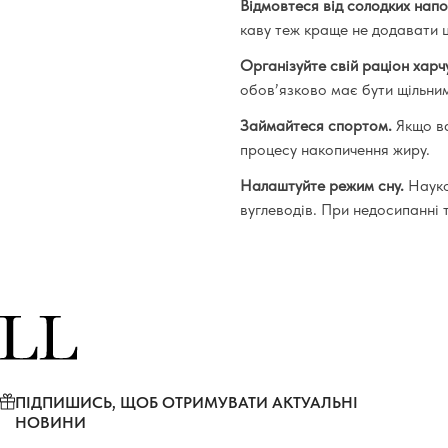
Відмовтеся від солодких напо
каву теж краще не додавати 
Організуйте свій раціон харч
обов’язково має бути щільним
Займайтеся спортом.
Якщо ва
процесу накопичення жиру.
Налаштуйте режим сну.
Науко
вуглеводів. При недосипанні
ПІДПИШИСЬ, ЩОБ ОТРИМУВАТИ АКТУАЛЬНІ
НОВИНИ