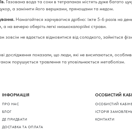
їв.
Газована вода та соки в тетрапаках містять дуже багато цукру
цукор, а замінити його вершками, прянощами та медом.
ування.
Намагайтеся харчуватися дрібно: їжте 5-6 разів на день
, а на вечерю оберіть легкі низькокалорійні страви.
м зовсім не вдається відмовитися від солодкого, займіться фі
ві дослідження показали, що люди, які не висипаються, особлив
 також порушується травлення та уповільнюється метаболізм.
ІНФОРМАЦІЯ
ОСОБИСТИЙ КАБ
ПРО НАС
ОСОБИСТИЙ КАБІН
БЛОГ
ІСТОРІЯ ЗАМОВЛЕН
ДЕ ПРИДБАТИ
КОНТАКТИ
ДОСТАВКА ТА ОПЛАТА