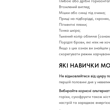
Глибокі або дрібні горизонта
Втомлений вигляд;
Мішки або синці під очима;
Прищі на підборідді, скронях,
Пігментні плями;
Тонка шкіра;
Тьмяний колір обличчя (ознака
Поріділі брови, які ніяк не х
Якщо з цих ознак ви знайшли 
скорегувати режим харчуванн
ЯКІ НАВИЧКИ М
Не відмовляйтеся від цукру п
першій половині дня у невели
В
ибирайте корисні альтернат
горіхи, сухофрукти також міст
настрій та заряджає енергією