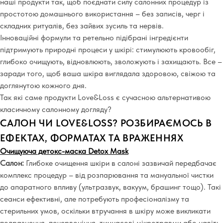
наші продукти так, щоб поєднати силу салонних процедур із
простотою домашнього використання – без записів, черг і
складних ритуалів, без зайвих зусиль та нервів.
Інноваційні формули та ретельно підібрані інгредієнти
підтримують природні процеси у шкірі: стимулюють кровообіг,
глибоко очищують, відновлюють, зволожують і захищають. Все –
заради того, щоб ваша шкіра виглядала здоровою, свіжою та
доглянутою кожного дня.
Так які саме продукти Love&Loss є сучасною альтернативою
класичному салонному догляду?
САЛОН ЧИ LOVE&LOSS? РОЗБИРАЄМОСЬ В
ЕФЕКТАХ, ФОРМАТАХ ТА ВРАЖЕННЯХ
Очищуюча детокс-маска Detox Mask
Салон:
Глибоке очищення шкіри в салоні зазвичай передбачає
комплекс процедур
–
від розпарювання та мануальної чистки
до апаратного впливу (ультразвук, вакуум, брашинг тощо). Такі
сеанси ефективні, але потребують професіоналізму та
стерильних умов, оскільки втручання в шкіру може викликати
подразнення, почервоніння, тимчасові мікротравми або навіть