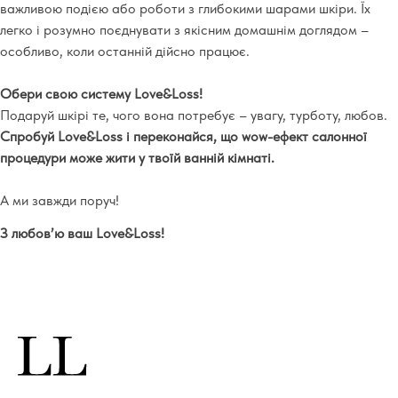
важливою подією або роботи з глибокими шарами шкіри. Їх
легко і розумно поєднувати з якісним домашнім доглядом –
особливо, коли останній дійсно працює.
Обери свою систему Love&Loss!
Подаруй шкірі те, чого вона потребує – увагу, турботу, любов.
Спробуй Love&Loss і переконайся, що wow-ефект салонної
процедури може жити у твоїй ванній кімнаті.
А ми завжди поруч!
З любов’ю ваш Love&Loss!