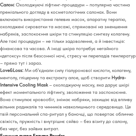
Салон:
Охолоджуючі ліфтинг-процедури
–
популярна частина
преміального догляду в косметологічних салонах. Вони
включають використання гелевих масок, апаратну терапію,
охолоджені сироватки та масажі, спрямовані на зменшення
набряків, заспокоєння шкіри та стимуляцію синтезу колагену.
Але такі процедури
–
не тільки задоволення, а й інвестиція:
фінансова та часова. А іноді шкіра потребує негайного
«детоксу» після безсонної ночі, стресу чи перепадів температур
–
прямо тут і зараз.
Love&Loss:
Ми об’єднали силу гіалуронової кислоти, колагену,
ментолу, гліцерину та екстракту алое, щоб створити
Hydra-
Intensive Cooling Mask
–
охолоджуючу маску, яка дарує шкірі
ефект моментального ліфтингу, зволоження та заспокоєння.
Вона стимулює кровообіг, знімає набряки, захищає від впливу
вільних радикалів та чинників навколишнього середовища. Це
твій персональний спа-ритуал у баночці, що повертає обличчю
свіжість, пружність і внутрішнє сяйво – без візиту до салону,
без черг, без зайвих витрат.
Ензимна пудра Enzyme Powder