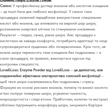
Салон:
У професійному догляді ензимне або кислотне очищення
–
це must-have для глибокої ексфоліації. У салоні така
процедура зазвичай передбачає використання спеціальних
кислот або ензимів, що впливають на верхній шар шкіри,
розчиняючи омертвілі клітини та стимулюючи оновлення.
Результат
–
гладка, свіжа, рівна шкіра. Але: процедури з
кислотами не завжди комфортні, потребують адаптації та іноді
супроводжуються лущенням або почервонінням. Крім того, не
кожна шкіра переносить таке очищення без подразнень
–
а
сама процедура, як правило, виконується курсом під
контролем спеціаліста.
Love&Loss:
Enzyme Powder від Love&Loss
–
це делікатна, але
надзвичайно ефективна альтернатива салонній ексфоліації
–
щоб твоя шкіра оновлювалась без подразнень і стресу.
Формула на основі рисових ензимів, папаїну та винної кислоти
м’яко полірує поверхню шкіри, усуваючи тьмяність,
мікрошорсткість і сліди втоми. Пребіотики, колаген та екстракт
обліпихи підтримують мікрофлору шкіри, зміцнюють бар’єрні