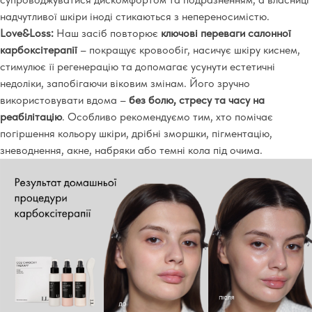
надчутливої шкіри іноді стикаються з непереносимістю.
Love&Loss:
Наш засіб повторює
ключові переваги салонної
карбоксітерапії
– покращує кровообіг, насичує шкіру киснем,
стимулює її регенерацію та допомагає усунути естетичні
недоліки, запобігаючи віковим змінам. Його зручно
використовувати вдома –
без болю, стресу та часу на
реабілітацію
. Особливо рекомендуємо тим, хто помічає
погіршення кольору шкіри, дрібні зморшки, пігментацію,
зневоднення, акне, набряки або темні кола під очима.