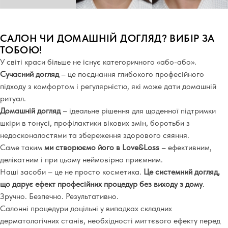
САЛОН ЧИ ДОМАШНІЙ ДОГЛЯД? ВИБІР ЗА
ТОБОЮ!
У світі краси більше не існує категоричного «або-або».
Сучасний догляд
– це поєднання глибокого професійного
підходу з комфортом і регулярністю, які може дати домашній
ритуал.
Домашній догляд
– ідеальне рішення для щоденної підтримки
шкіри в тонусі, профілактики вікових змін, боротьби з
недосконалостями та збереження здорового сяяння.
Саме таким
ми створюємо його в Love&Loss
– ефективним,
делікатним і при цьому неймовірно приємним.
Наші засоби
– це не просто косметика.
Це системний догляд,
що дарує ефект професійних процедур без виходу з дому
.
Зручно. Безпечно. Результативно.
Салонні процедури
доцільні у випадках складних
дерматологічних станів, необхідності миттєвого ефекту перед