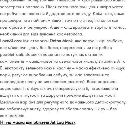
загострення запалень. Після салонного очищення шкіра часто
потребує заспокоєння й додаткового догляду. Крім того, сама
процедура не з найприємніших і точно не з тих, які хочеться
повторювати регулярно. А ще
–
слід врахувати вартість та час,
необхідний для відвідування косметолога.
Love&Loss:
Ми створили
Detox Mask
, яка дарує шкірі глибоке,
але м’яке очищення без болю, подразнення чи потреби в
реабілітації. Завдяки поєднанню потужних активних
компонентів
–
саліцилової та азелаїнової кислот, вітамінів A та
E, екстракту зеленого чаю й каоліну
–
маска ефективно очищує
пори, регулює вироблення себуму, знімає запалення та
попереджає появу нових недосконалостей. Вона водночас
заспокоює і тонізує шкіру, не пересушуючи її, не залишаючи
відчуття стягнутості та даруючи приємне відчуття свіжості.
Ідеальний варіант для регулярного домашнього детокс-ритуалу,
що забезпечує чисту, здорову та збалансовану шкіру
–
без
компромісів.
Нічна маска для обличчя Jet Lag Mask