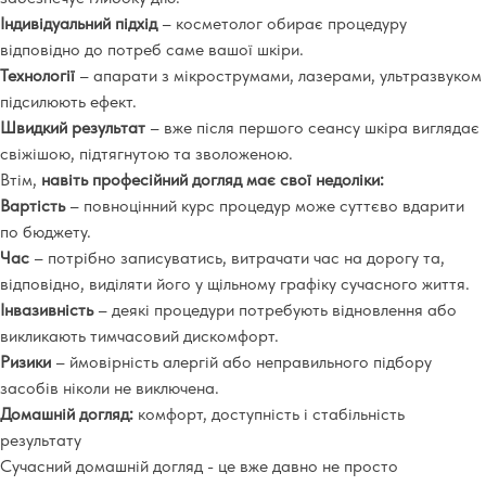
Індивідуальний підхід
– косметолог обирає процедуру
відповідно до потреб саме вашої шкіри.
Технології
– апарати з мікрострумами, лазерами, ультразвуком
підсилюють ефект.
Швидкий результат
– вже після першого сеансу шкіра виглядає
свіжішою, підтягнутою та зволоженою.
Втім,
навіть професійний догляд має свої недоліки:
Вартість
– повноцінний курс процедур може суттєво вдарити
по бюджету.
Час
– потрібно записуватись, витрачати час на дорогу та,
відповідно, виділяти його у щільному графіку сучасного життя.
Інвазивність
– деякі процедури потребують відновлення або
викликають тимчасовий дискомфорт.
Ризики
– ймовірність алергій або неправильного підбору
засобів ніколи не виключена.
Домашній догляд:
комфорт, доступність і стабільність
результату
Сучасний домашній догляд
- це вже давно не просто