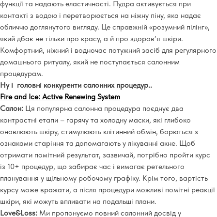
функції та надають еластичності. Пудра активується при
контакті з водою і перетворюється на ніжну піну, яка надає
обличчю доглянутого вигляду. Це справжній «розумний пілінг»,
який дбає не тільки про красу, а й про здоров’я шкіри.
Комфортний, ніжний і водночас потужний засіб для регулярного
домашнього ритуалу, який не поступається салонним
процедурам.
Ну і головні конкуренти салонних процедур..
Fire and Ice: Active Renewing System
Салон:
Ця популярна салонна процедура поєднує два
контрастні етапи – гарячу та холодну маски, які глибоко
оновлюють шкіру, стимулюють клітинний обмін, борються з
ознаками старіння та допомагають у лікуванні акне. Щоб
отримати помітний результат, зазвичай, потрібно пройти курс
із 10+ процедур, що забирає час і вимагає ретельного
планування у щільному робочому графіку. Крім того, вартість
курсу може вражати, а після процедури можливі помітні реакції
шкіри, які можуть впливати на подальші плани.
Love&Loss:
Ми пропонуємо повний салонний досвід у