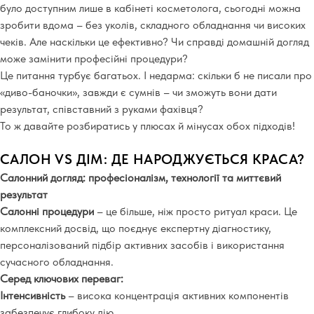
було доступним лише в кабінеті косметолога, сьогодні можна
зробити вдома – без уколів, складного обладнання чи високих
чеків. Але наскільки це ефективно? Чи справді домашній догляд
може замінити професійні процедури?
Це питання турбує багатьох. І недарма: скільки б не писали про
«диво-баночки», завжди є сумнів – чи зможуть вони дати
результат, співставний з руками фахівця?
То ж давайте розбиратись у плюсах й мінусах обох підходів!
САЛОН VS ДІМ: ДЕ НАРОДЖУЄТЬСЯ КРАСА?
Салонний догляд:
професіоналізм, технології та миттєвий
результат
Салонні процедури
– це більше, ніж просто ритуал краси. Це
комплексний досвід, що поєднує експертну діагностику,
персоналізований підбір активних засобів і використання
сучасного обладнання.
Серед ключових переваг:
Інтенсивність
– висока концентрація активних компонентів
забезпечує глибоку дію.