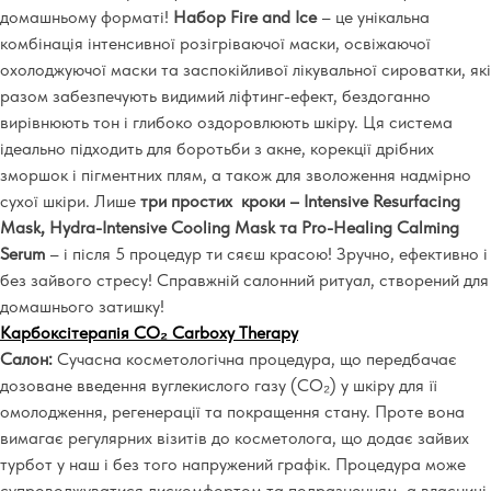
домашньому форматі!
Набор Fire and Ice
– це унікальна
комбінація інтенсивної розігріваючої маски, освіжаючої
охолоджуючої маски та заспокійливої лікувальної сироватки, які
разом забезпечують видимий ліфтинг-ефект, бездоганно
вирівнюють тон і глибоко оздоровлюють шкіру. Ця система
ідеально підходить для боротьби з акне, корекції дрібних
зморшок і пігментних плям, а також для зволоження надмірно
сухої шкіри. Лише
три простих кроки – Intensive Resurfacing
Mask, Hydra-Intensive Cooling Mask та Pro-Healing Calming
Serum
– і після 5 процедур ти сяєш красою! Зручно, ефективно і
без зайвого стресу! Справжній салонний ритуал, створений для
домашнього затишку!
Карбоксітерапія CO₂ Carboxy Therapy
Салон:
Сучасна косметологічна процедура, що передбачає
дозоване введення вуглекислого газу (CO₂) у шкіру для її
омолодження, регенерації та покращення стану. Проте вона
вимагає регулярних візитів до косметолога, що додає зайвих
турбот у наш і без того напружений графік. Процедура може
супроводжуватися дискомфортом та подразненням, а власниці