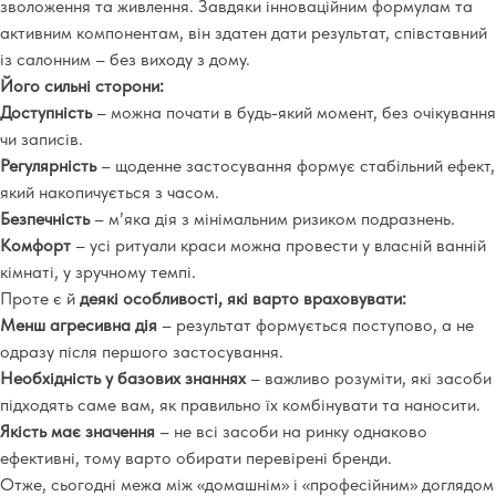
зволоження та живлення. Завдяки інноваційним формулам та
активним компонентам, він здатен дати результат, співставний
із салонним – без виходу з дому.
Його сильні сторони:
Доступність
– можна почати в будь-який момент, без очікування
чи записів.
Регулярність
– щоденне застосування формує стабільний ефект,
який накопичується з часом.
Безпечність
– м’яка дія з мінімальним ризиком подразнень.
Комфорт
– усі ритуали краси можна провести у власній ванній
кімнаті, у зручному темпі.
Проте є й
деякі особливості, які варто враховувати:
Менш агресивна дія
– результат формується поступово, а не
одразу після першого застосування.
Необхідність у базових знаннях
– важливо розуміти, які засоби
підходять саме вам, як правильно їх комбінувати та наносити.
Якість має значення
– не всі засоби на ринку однаково
ефективні, тому варто обирати перевірені бренди.
Отже, сьогодні межа між «домашнім» і «професійним» доглядом