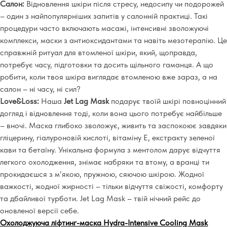
Салон:
Відновлення шкіри після стресу, недосипу чи подорожей
–
один з найпопулярніших запитів у салонній практиці. Такі
процедури часто включають масажі, інтенсивні зволожуючі
комплекси, маски з антиоксидантами та навіть мезотерапію. Це
справжній ритуал для втомленої шкіри, який, щоправда,
потребує часу, підготовки та досить щільного гаманця. А що
робити, коли твоя шкіра виглядає втомленою вже зараз, а на
салон
–
ні часу, ні сил?
Love&Loss:
Наша
Jet Lag Mask
подарує твоїй шкірі повноцінний
догляд і відновлення тоді, коли вона цього потребує найбільше
–
вночі. Маска глибоко зволожує, живить та заспокоює завдяки
гліцерину, гіалуроновій кислоті, вітаміну Е, екстракту зеленої
кави та бетаїну. Унікальна формула з ментолом дарує відчуття
легкого охолодження, знімає набряки та втому, а вранці ти
прокидаєшся з м’якою, пружною, сяючою шкірою. Жодної
важкості, жодної жирності
–
тільки відчуття свіжості, комфорту
та дбайливої турботи. Jet Lag Mask
–
твій нічний рейс до
оновленої версії себе.
Охолоджуюча ліфтинг-маска Hydra-Intensive Cooling Mask