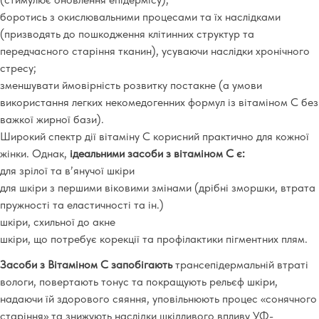
боротись з окислювальними процесами та їх наслідками
(призводять до пошкодження клітинних структур та
передчасного старіння тканин), усуваючи наслідки хронічного
стресу;
зменшувати ймовірність розвитку постакне (а умови
використання легких некомедогенних формул із вітаміном С без
важкої жирної бази).
Широкий спектр дії вітаміну С корисний практично для кожної
жінки. Однак,
ідеальними засоби з вітаміном С є:
для зрілої та в’янучої шкіри
для шкіри з першими віковими змінами (дрібні зморшки, втрата
пружності та еластичності та ін.)
шкіри, схильної до акне
шкіри, що потребує корекції та профілактики пігментних плям.
Засоби з Вітаміном С запобігають
трансепідермальній втраті
вологи, повертають тонус та покращують рельєф шкіри,
надаючи їй здорового сяяння, уповільнюють процес «сонячного
старіння» та знижують наслідки шкідливого впливу УФ-