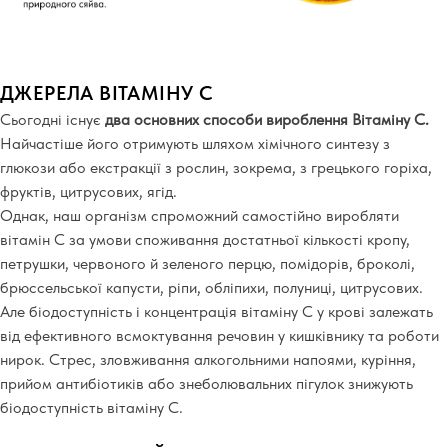
ДЖЕРЕЛА ВІТАМІНУ С
Сьогодні існує
два основних способи вироблення Вітаміну С.
Найчастіше його отримують шляхом хімічного синтезу з
глюкози або екстракції з рослин, зокрема, з грецького горіха,
фруктів, цитрусових, ягід.
Однак, наш організм спроможний самостійно виробляти
вітамін С за умови споживання достатньої кількості кропу,
петрушки, червоного й зеленого перцю, помідорів, броколі,
брюссельської капусти, ріпи, обліпихи, полуниці, цитрусових.
Але біодоступність і концентрація вітаміну С у крові залежать
від ефективного всмоктування речовин у кишківнику та роботи
нирок. Стрес, зловживання алкогольними напоями, куріння,
прийом антибіотиків або знеболювальних пігулок знижують
біодоступність вітаміну С.