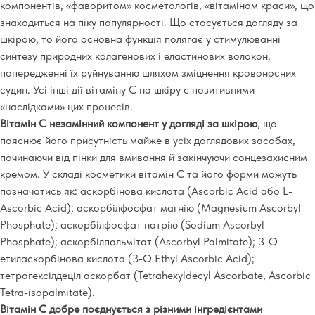
компонентів, «фаворитом» косметологів, «вітаміном краси», що
знаходиться на піку популярності. Що стосується догляду за
шкірою, то його основна функція полягає у стимулюванні
синтезу природних колагенових і еластинових волокон,
попередженні їх руйнуванню шляхом зміцнення кровоносних
судин. Усі інші дії вітаміну С на шкіру є позитивними
«наслідками» цих процесів.
Вітамін С незамінний компонент у догляді за шкірою
, що
пояснює його присутність майже в усіх доглядових засобах,
починаючи від пінки для вмивання й закінчуючи сонцезахисним
кремом. У складі косметики вітамін С та його форми можуть
позначатись як: аскорбінова кислота (Ascorbic Acid або L-
Ascorbic Acid); аскорбілфосфат магнію (Magnesium Ascorbyl
Phosphate); аскорбілфосфат натрію (Sodium Ascorbyl
Phosphate); аскорбілпальмітат (Ascorbyl Palmitate); 3-O
етиласкорбінова кислота (3-O Ethyl Ascorbic Acid);
тетрагексілдеціл аскорбат (Tetrahexyldecyl Аscorbate, Ascorbic
Tetra-isopalmitate).
Вітамін С добре поєднується з різними інгредієнтами