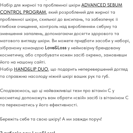
Набір для жирної та проблемної шкіри
ADVANCED SEBUM
CONTROL PROGRAM
, який розроблений для жирної та
проблемної шкіри, схильної до висипань, та забезпечує її
глибоке очищення, контроль над виробленням себуму та
зменшення запалень, допомагаючи досягти здорового та
матового вигляду шкіри. Ви можете придбати засоби у наборі,
зібраному командою
Love&Loss
у неймовірну брендовану
косметичку, або спробувати кожен засіб окремо, замовивши
його на нашому сайті.
Набір
HAND&LIP DUO
, що подарить неперевершений догляд
та справжню насолоду ніжній шкірі ваших рук та губ.
Сподіваємось, що ці найважливіші тези про вітамін С у
косметиці допоможуть вам обрати «свій» засіб із вітаміном С
та переконатись у його ефективності.
Бережіть себе та свою шкіру! А ми завжди поруч!