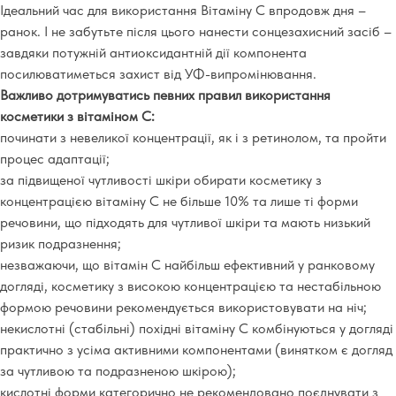
Ідеальний час для використання Вітаміну С впродовж дня –
ранок. І не забутьте після цього нанести сонцезахисний засіб –
завдяки потужній антиоксидантній дії компонента
посилюватиметься захист від УФ-випромінювання.
Важливо дотримуватись певних правил використання
косметики з вітаміном С:
починати з невеликої концентрації, як і з ретинолом, та пройти
процес адаптації;
за підвищеної чутливості шкіри обирати косметику з
концентрацією вітаміну С не більше 10% та лише ті форми
речовини, що підходять для чутливої шкіри та мають низький
ризик подразнення;
незважаючи, що вітамін С найбільш ефективний у ранковому
догляді, косметику з високою концентрацією та нестабільною
формою речовини рекомендується використовувати на ніч;
некислотні (стабільні) похідні вітаміну С комбінуються у догляді
практично з усіма активними компонентами (винятком є догляд
за чутливою та подразненою шкірою);
кислотні форми категорично не рекомендовано поєднувати з