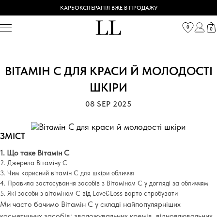
КАРБОКСІТЕРАПІЯ ВЖЕ В ПРОДАЖУ
0
0
ВІТАМІН С ДЛЯ КРАСИ Й МОЛОДОСТІ
ШКІРИ
08 SEP 2025
ЗМІСТ
1. Що таке Вітамін С
2. Джерела Вітаміну С
3. Чим корисний вітамін С для шкіри обличчя
4. Правила застосування засобів з Вітаміном С у догляді за обличчям
5.
Які засоби з вітаміном С від
Love
&
Loss
варто спробувати
Ми часто бачимо Вітамін С у складі найпопулярніших
косметичних засобів: зволожувальних кремів, відновлювальних