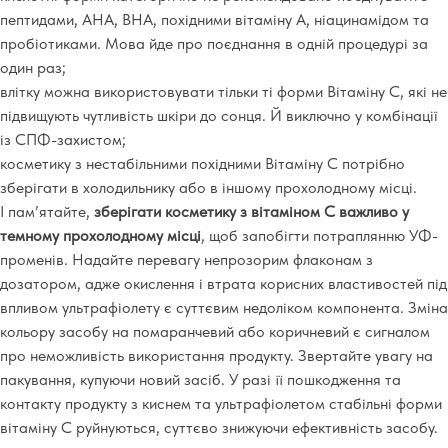
пептидами, AHA, BHA, похідними вітаміну А, ніацинамідом та
пробіотиками. Мова йде про поєднання в одній процедурі за
один раз;
влітку можна використовувати тільки ті форми Вітаміну С, які не
підвищують чутливість шкіри до сонця. Й виключно у комбінації
із СПФ-захистом;
косметику з нестабільними похідними Вітаміну С потрібно
зберігати в холодильнику або в іншому прохолодному місці.
І пам’ятайте,
зберігати косметику з вітаміном С важливо у
темному прохолодному місці
, щоб запобігти потраплянню УФ-
променів. Надайте перевагу непрозорим флаконам з
дозатором, адже окислення і втрата корисних властивостей під
впливом ультрафіолету є суттєвим недоліком компонента. Зміна
кольору засобу на помаранчевий або коричневий є сигналом
про неможливість використання продукту. Звертайте увагу на
пакування, купуючи новий засіб. У разі її пошкодження та
контакту продукту з киснем та ультрафіолетом стабільні форми
вітаміну С руйнуються, суттєво знижуючи ефективність засобу.