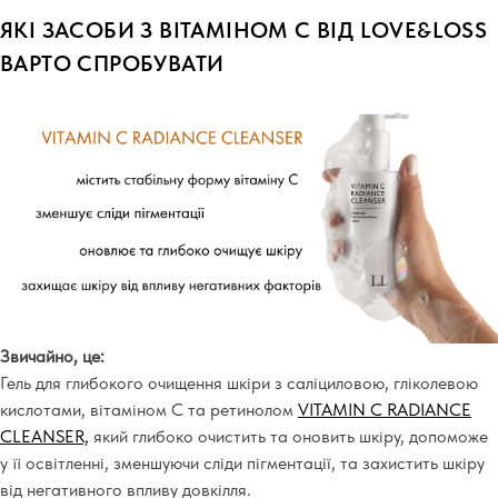
ЯКІ ЗАСОБИ З ВІТАМІНОМ С ВІД
LOVE
&
LOSS
ВАРТО СПРОБУВАТИ
Звичайно, це:
Гель для глибокого очищення шкіри з саліциловою, гліколевою
кислотами, вітаміном С та ретинолом
VITAMIN C RADIANCE
CLEANSER,
який глибоко очистить та оновить шкіру, допоможе
у її освітленні, зменшуючи сліди пігментації, та захистить шкіру
від негативного впливу довкілля.