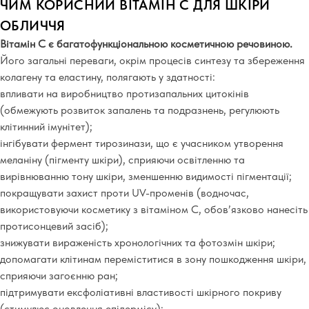
ЧИМ КОРИСНИЙ ВІТАМІН С ДЛЯ ШКІРИ
ОБЛИЧЧЯ
Вітамін С є багатофункціональною косметичною речовиною.
Його загальні переваги, окрім процесів синтезу та збереження
колагену та еластину, полягають у здатності:
впливати на виробництво протизапальних цитокінів
(обмежують розвиток запалень та подразнень, регулюють
клітинний імунітет);
інгібувати фермент тирозинази, що є учасником утворення
меланіну (пігменту шкіри), сприяючи освітленню та
вирівнюванню тону шкіри, зменшенню видимості пігментації;
покращувати захист проти UV-променів (водночас,
використовуючи косметику з вітаміном С, обов’язково нанесіть
протисонцевий засіб);
знижувати вираженість хронологічних та фотозмін шкіри;
допомагати клітинам переміститися в зону пошкодження шкіри,
сприяючи загоєнню ран;
підтримувати ексфоліативні властивості шкірного покриву
(стимулює оновлення епідермісу);