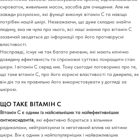
сироваток, живильних масок, засобів для очищення. Але не
завжди розуміємо, які функції виконує вітамін С та навіщо
потрібен нашій шкірі. Незважаючи, що дуже складно знайти
людину, яка не чула про нього, всі наші знання про вітамін С
зазвичай зводяться до інформації про його противірусні
властивості.
Насправді, існує не так багато речовин, які мають клінічно
доведену ефективність та спроможні суттєво покращити стан
шкіри. І вітамін С серед них. Тому сьогодні поговоримо про те,
що таке вітамін С, про його корисні властивості та джерела, як
він діє та як правильно його використовувати у догляді за
шкірою.
ЩО ТАКЕ ВІТАМІН С
Вітамін С є одним із найсильніших та найефективніших
антиоксидантів
, які ефективно борються з вільними
радикалами, нейтралізуючи їх негативний вплив на клітини
шкіри. Він є одним з найпопулярніших і найважливіших