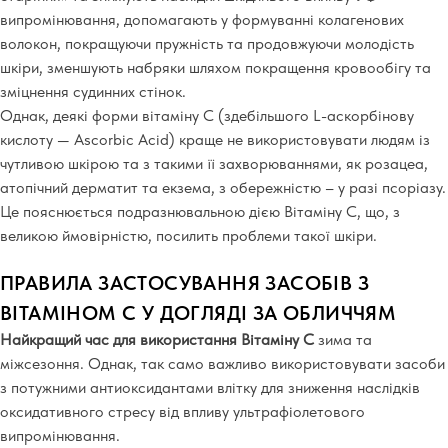
випромінювання, допомагають у формуванні колагенових
волокон, покращуючи пружність та продовжуючи молодість
шкіри, зменшують набряки шляхом покращення кровообігу та
зміцнення судинних стінок.
Однак, деякі форми вітаміну С (здебільшого L-аскорбінову
кислоту — Ascorbic Acid) краще не використовувати людям із
чутливою шкірою та з такими її захворюваннями, як розацеа,
атопічний дерматит та екзема, з обережністю – у разі псоріазу.
Це пояснюється подразнювальною дією Вітаміну С, що, з
великою ймовірністю, посилить проблеми такої шкіри.
ПРАВИЛА ЗАСТОСУВАННЯ ЗАСОБІВ З
ВІТАМІНОМ С У ДОГЛЯДІ ЗА ОБЛИЧЧЯМ
Найкращий час для використання Вітаміну С
зима та
міжсезоння. Однак, так само важливо використовувати засоби
з потужними антиоксидантами влітку для зниження наслідків
оксидативного стресу від впливу ультрафіолетового
випромінювання.