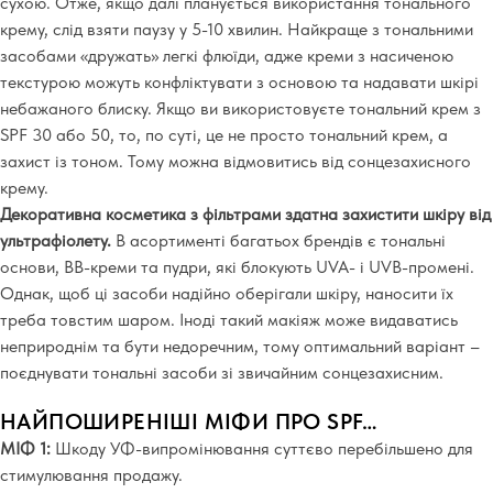
сухою. Отже, якщо далі планується використання тонального
крему, слід взяти паузу у 5-10 хвилин. Найкраще з тональними
засобами «дружать» легкі флюїди, адже креми з насиченою
текстурою можуть конфліктувати з основою та надавати шкірі
небажаного блиску. Якщо ви використовуєте тональний крем з
SPF 30 або 50, то, по суті, це не просто тональний крем, а
захист із тоном. Тому можна відмовитись від сонцезахисного
крему.
Декоративна косметика з фільтрами здатна захистити шкіру від
ультрафіолету.
В асортименті багатьох брендів є тональні
основи, BB-креми та пудри, які блокують UVA- і UVB-промені.
Однак, щоб ці засоби надійно оберігали шкіру, наносити їх
треба товстим шаром. Іноді такий макіяж може видаватись
неприроднім та бути недоречним, тому оптимальний варіант –
поєднувати тональні засоби зі звичайним сонцезахисним.
НАЙПОШИРЕНІШІ МІФИ ПРО SPF…
МІФ 1:
Шкоду УФ-випромінювання суттєво перебільшено для
стимулювання продажу.