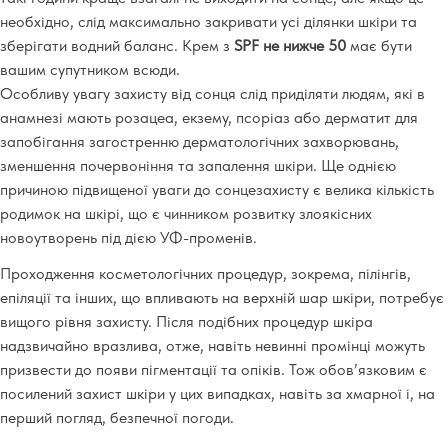
необхідно, слід максимально закривати усі ділянки шкіри та
зберігати водний баланс. Крем з
SPF не нижче 50
має бути
вашим супутником всюди.
Особливу увагу захисту від сонця слід приділяти людям, які в
анамнезі мають розацеа, екзему, псоріаз або дерматит для
запобігання загостренню дерматологічних захворювань,
зменшення почервоніння та запалення шкіри. Ще однією
причиною підвищеної уваги до сонцезахисту є велика кількість
родимок на шкірі, що є чинником розвитку злоякісних
новоутворень під дією УФ-променів.
Проходження косметологічних процедур, зокрема, пілінгів,
епіляції та інших, що впливають на верхній шар шкіри, потребує
вищого рівня захисту. Після подібних процедур шкіра
надзвичайно вразлива, отже, навіть невинні промінці можуть
призвести до появи пігментації та опіків. Тож обов’язковим є
посилений захист шкіри у цих випадках, навіть за хмарної і, на
перший погляд, безпечної погоди.