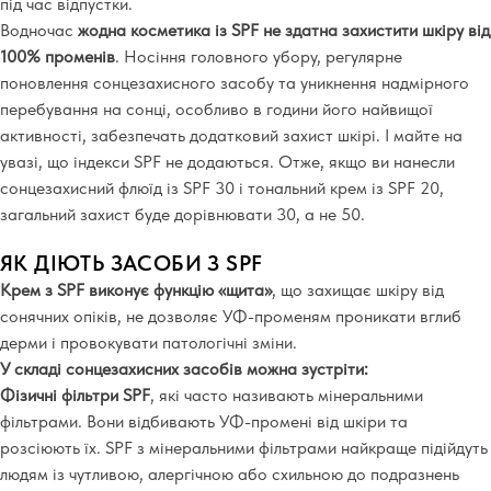
під час відпустки.
Водночас
жодна косметика із SPF не здатна захистити шкіру від
100% променів
. Носіння головного убору, регулярне
поновлення сонцезахисного засобу та уникнення надмірного
перебування на сонці, особливо в години його найвищої
активності, забезпечать додатковий захист шкірі. І майте на
увазі, що індекси SPF не додаються. Отже, якщо ви нанесли
сонцезахисний флюїд із SPF 30 і тональний крем із SPF 20,
загальний захист буде дорівнювати 30, а не 50.
ЯК ДІЮТЬ ЗАСОБИ З SPF
Крем з SPF виконує функцію «щита»
, що захищає шкіру від
сонячних опіків, не дозволяє УФ-променям проникати вглиб
дерми і провокувати патологічні зміни.
У складі сонцезахисних засобів можна зустріти:
Фізичні фільтри SPF
, які часто називають мінеральними
фільтрами. Вони відбивають УФ-промені від шкіри та
розсіюють їх. SPF з мінеральними фільтрами найкраще підійдуть
людям із чутливою, алергічною або схильною до подразнень