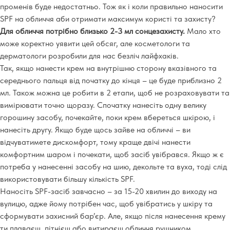
променів буде недостатньо. Тож як і коли правильно наносити
SPF на обличчя аби отримати максимум користі та захисту?
Для обличчя потрібно близько 2-3 мл сонцезахисту.
Мало хто
може коректно уявити цей обсяг, але косметологи та
дерматологи розробили для нас безліч лайфхаків.
Так, якщо нанести крем на внутрішню сторону вказівного та
середнього пальця від початку до кінця – це буде приблизно 2
мл. Також можна це робити в 2 етапи, щоб не розраховувати та
вимірювати точно щоразу. Спочатку нанесіть одну велику
горошину засобу, почекайте, поки крем вбереться шкірою, і
нанесіть другу. Якщо буде щось зайве на обличчі – ви
відчуватимете дискомфорт, тому краще двічі нанести
комфортним шаром і почекати, щоб засіб увібрався. Якщо ж є
потреба у нанесенні засобу на шию, декольте та вуха, тоді слід
використовувати більшу кількість SPF.
Наносіть SPF-засіб завчасно – за 15-20 хвилин до виходу на
вулицю, адже йому потрібен час, щоб увібратись у шкіру та
сформувати захисний бар’єр. Але, якщо після нанесення крему
ти плаваєш, пітнієш або витираєш обличчя рушником,