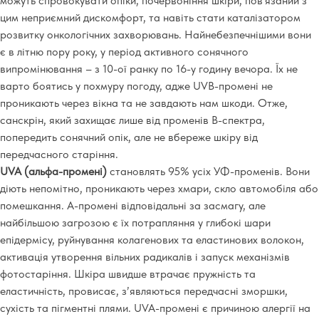
можуть спровокувати опіки, почервоніння шкіри, пов'язаний з
цим неприємний дискомфорт, та навіть стати каталізатором
розвитку онкологічних захворювань. Найнебезпечнішими вони
є в літню пору року, у період активного сонячного
випромінювання – з 10-ої ранку по 16-у годину вечора. Їх не
варто боятись у похмуру погоду, адже UVB-промені не
проникають через вікна та не завдають нам шкоди. Отже,
санскрін, який захищає лише від променів B-спектра,
попередить сонячний опік, але не вбереже шкіру від
передчасного старіння.
UVA (альфа-промені)
становлять 95% усіх УФ-променів. Вони
діють непомітно, проникають через хмари, скло автомобіля або
помешкання. А-промені відповідальні за засмагу, але
найбільшою загрозою є їх потрапляння у глибокі шари
епідермісу, руйнування колагенових та еластинових волокон,
активація утворення вільних радикалів і запуск механізмів
фотостаріння. Шкіра швидше втрачає пружність та
еластичність, провисає, з’являються передчасні зморшки,
сухість та пігментні плями. UVA-промені є причиною алергії на