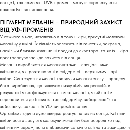
сонце і, так само як і UVB-промені, можуть спровокувати
онкологічні захворювання.
ПІГМЕНТ МЕЛАНІН – ПРИРОДНИЙ ЗАХИСТ
ВІД УФ-ПРОМЕНІВ
У кожного з нас, незалежно від тону шкіри, присутні молекули
меланіну у шкірі. Їх кількість залежить від генетики, зокрема,
наскільки близько жили наші предки до екватора, та як їх шкіра
пристосовувалась до захисту від сонця.
Меланін виробляється меланоцитами – спеціальними
клітинами, які розташовані в епідермісі – верхньому шарі
шкіри. Синтезується меланін завдяки меланогенезу – процесу
його вироблення, що включає низку хімічних реакцій, в
результаті яких формується пігмент меланін, який потім
переноситься до інших клітин епідермісу, забарвлює їх та
забезпечує захист від УФ-випромінювання.
Організм людини дуже швидко реагує на вплив сонця. Клітини
шкіри розташовують молекули меланіну безпосередньо над
клітинним ядром, наче відбиваючи сонячне світло та захищаючи