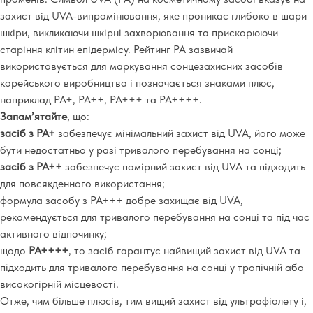
захист від UVA-випромінювання, яке проникає глибоко в шари
шкіри, викликаючи шкірні захворювання та прискорюючи
старіння клітин епідермісу. Рейтинг PA зазвичай
використовується для маркування сонцезахисних засобів
корейського виробництва і позначається знаками плюс,
наприклад PA+, PA++, PA+++ та PA++++.
Запам’ятайте
, що:
засіб з РА+
забезпечує мінімальний захист від UVA, його може
бути недостатньо у разі тривалого перебування на сонці;
засіб з РА++
забезпечує помірний захист від UVA та підходить
для повсякденного використання;
формула засобу з РА+++ добре захищає від UVA,
рекомендується для тривалого перебування на сонці та під час
активного відпочинку;
щодо
РА++++
, то засіб гарантує найвищий захист від UVA та
підходить для тривалого перебування на сонці у тропічній або
високогірній місцевості.
Отже, чим більше плюсів, тим вищий захист від ультрафіолету і,