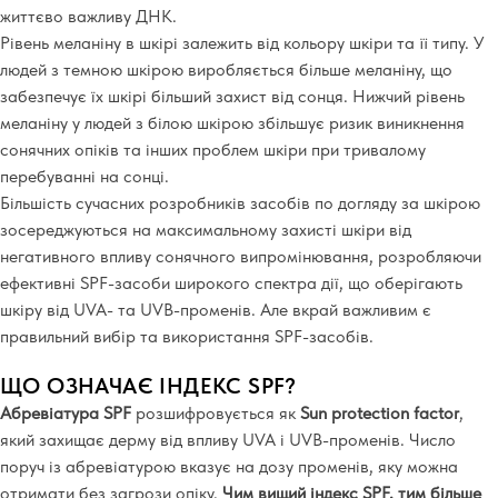
життєво важливу ДНК.
Рівень меланіну в шкірі залежить від кольору шкіри та її типу. У
людей з темною шкірою виробляється більше меланіну, що
забезпечує їх шкірі більший захист від сонця. Нижчий рівень
меланіну у людей з білою шкірою збільшує ризик виникнення
сонячних опіків та інших проблем шкіри при тривалому
перебуванні на сонці.
Більшість сучасних розробників засобів по догляду за шкірою
зосереджуються на максимальному захисті шкіри від
негативного впливу сонячного випромінювання, розробляючи
ефективні SPF-засоби широкого спектра дії, що оберігають
шкіру від UVA- та UVB-променів. Але вкрай важливим є
правильний вибір та використання
SPF
-
засобів.
ЩО ОЗНАЧАЄ ІНДЕКС SPF?
Абревіатура SPF
розшифровується як
Sun protection factor
,
який захищає дерму від впливу UVA і UVB-променів. Число
поруч із абревіатурою вказує на дозу променів, яку можна
отримати без загрози опіку.
Чим вищий індекс SPF, тим більше