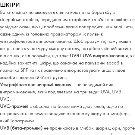
ШКІРИ
Багато жінок не шкодують сил та коштів на боротьбу з
гіперпігментацією, передчасним старінням та в'ялістю шкіри, не
усвідомлюючи, що ці проблеми легше попередити, ніж вирішити,
адже одним із головних провокатором їх появи є
ультрафіолетове випромінювання. Щоб зрозуміти, чому нашій
шкірі, навіть у похмуру хмарну погоду, потрібен якісний захист
від сонця, слід розуміти, що таке
UVB і UVA випромінювання
, як
надійно захистити шкіру, що означає на пакуванні засобів
позначка SPF та як правильно використовувати ці доглядові
засоби в щоденній б’юті-рутині.
Ультрафіолетове випромінювання
– це невидимий вид
випромінювання, який поділяється на три види: UVA, UVB і
UVC.
UVC-промені
є абсолютно безпечними для людей, адже не
потрапляють на землю завдяки озоновому шару в атмосфері,
який їх затримує.
UVB (бета-промені)
не проникають в глибокі шари шкіри, проте