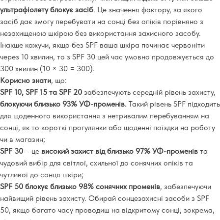
ультрафіолету блокує засіб
. Це значення фактору, за якого
засіб дає змогу перебувати на сонці без опіків порівняно з
незахищеною шкірою без використання захисного засобу.
Інакше кажучи, якщо без SPF ваша шкіра починає червоніти
через 10 хвилин, то з SPF 30 цей час умовно продовжується до
300 хвилин (10 × 30 = 300).
Корисно знати
, що:
SPF 10, SPF 15 та SPF 20
забезпечують середній рівень захисту,
блокуючи близько 93% УФ-променів
. Такий рівень SPF підходить
для щоденного використання з нетривалим перебуванням на
сонці, як то короткі прогулянки або щоденні поїздки на роботу
чи в магазин;
SPF 30
– це
високий захист від близько 97% УФ-променів
та
чудовий вибір для світлої, схильної до сонячних опіків та
чутливої до сонця шкіри;
SPF 50
блокує близько 98% сонячних променів
, забезпечуючи
найвищий рівень захисту. Обирай сонцезахисні засоби з SPF
50, якщо багато часу проводиш на відкритому сонці, зокрема,