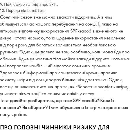
9. Найпоширеніші міфи про SPF…
10.
Порада від
Love&Loss
Сонячний сезон вже можна вважати відкритим. А з ним
збільшується час нашого перебування на сонці. І, якщо на
літньому відпочинку використання
SPF
-засобів вже нікого не
дивує і стало нормою, то їх щоденне використання незалежно
від пори року для багатьох залишається необов’язковою
рутиною. Однак, це далеко не так, особливо, коли мова йде про
обличчя. Адже ця частина тіла майже завжди відкрита і саме на
неї потрапляє найбільший відсоток сонячних променів.
Здавалося б інформації про сонцезахисні креми, правила
захисту шкіри від сонця зараз більше, ніж достатньо. Однак,
все ще виникають питання про те, як зберегти молодість шкіри,
уникнути пігментації та сонячних опіків у спеку.
То ж
давайте розбиратись, що таке SPF-засоби? Коли їх
наносити? Як обирати? І чим обумовлена їх стрімко зростаюча
популярність.
ПРО ГОЛОВНІ ЧИННИКИ РИЗИКУ ДЛЯ