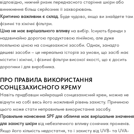
відповідно, нижчий ризик передчасного старіння шкіри або
виникнення більш серйозних її захворювань.
Критично важливим є склад
. Буде чудово, якщо ви знайдете там
фізичні та хімічні фільтри.
Ціна не має вирішального впливу
на вибір. Існують бренди з
надзвичайно дорогою продуктовою лінійкою, але дуже
лояльною ціною на сонцезахисні засоби. Однак, занадто
дешеві засоби – це нереальна історія за умови, що засіб має
містити і хімічні, і фізичні фільтри високої якості, що є досить
дорогими і для виробника.
ПРО ПРАВИЛА ВИКОРИСТАННЯ
СОНЦЕЗАХИСНОГО КРЕМУ
Навіть придбавши найкращий сонцезахисний крем, можна не
відчути на собі весь його можливий рівень захисту. Причиною
цього може стати неправильне використання засобу.
Правильне нанесення SPF для обличчя має вирішальне значення
для захисту шкіри
від небезпечного впливу сонячних променів.
Якщо його кількість недостатня, то і захисту від UVB- та UVA-