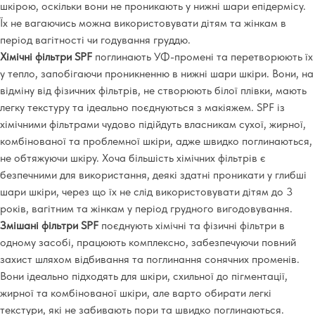
шкірою, оскільки вони не проникають у нижні шари епідермісу.
Їх не вагаючись можна використовувати дітям та жінкам в
період вагітності чи годування груддю.
Хімічні фільтри SPF
поглинають УФ-промені та перетворюють їх
у тепло, запобігаючи проникненню в нижні шари шкіри. Вони, на
відміну від фізичних фільтрів, не створюють білої плівки, мають
легку текстуру та ідеально поєднуються з макіяжем. SPF із
хімічними фільтрами чудово підійдуть власникам сухої, жирної,
комбінованої та проблемної шкіри, адже швидко поглинаються,
не обтяжуючи шкіру. Хоча більшість хімічних фільтрів є
безпечними для використання, деякі здатні проникати у глибші
шари шкіри, через що їх не слід використовувати дітям до 3
років, вагітним та жінкам у період грудного вигодовування.
Змішані фільтри SPF
поєднують хімічні та фізичні фільтри в
одному засобі, працюють комплексно, забезпечуючи повний
захист шляхом відбивання та поглинання сонячних променів.
Вони ідеально підходять для шкіри, схильної до пігментації,
жирної та комбінованої шкіри, але варто обирати легкі
текстури, які не забивають пори та швидко поглинаються.