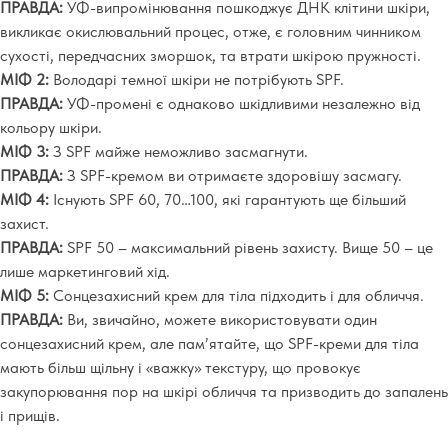
ПРАВДА:
УФ-випромінювання пошкоджує ДНК клітини шкіри,
викликає окислювальний процес, отже, є головним чинником
сухості, передчасних зморшок, та втрати шкірою пружності.
МІФ 2:
Володарі темної шкіри не потрібують SPF.
ПРАВДА:
УФ-промені є однаково шкідливими незалежно від
кольору шкіри.
МІФ 3:
З SPF майже неможливо засмагнути.
ПРАВДА:
З SPF-кремом ви отримаєте здоровішу засмагу.
МІФ 4:
Існують SPF 60, 70…100, які гарантують ще більший
захист.
ПРАВДА:
SPF 50 – максимальний рівень захисту. Вище 50 – це
лише маркетинговий хід.
МІФ 5:
Сонцезахисний крем для тіла підходить і для обличчя.
ПРАВДА:
Ви, звичайно, можете використовувати один
сонцезахисний крем, але пам’ятайте, що SPF-креми для тіла
мають більш щільну і «важку» текстуру, що провокує
закупорювання пор на шкірі обличчя та призводить до запалень
і прищів.