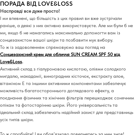
ПОРАДА ВІД
LOVE&LOSS
Насправді все дуже просто!
І ми впевнені, що більшість з цих правил ви вже зустрічали
раніше, а деякі з них активно використовуєте. Але ми були б не
ми, якщо б не намагались максимально допомогти вам із
сонцезахистом вашої шкіри та позбавити мук вибору.
То ж із задоволенням спрямовуємо ваш погляд на
Сонцезахисний крем для обличчя SUN CREAM SPF 50 від
Love&Loss
.
Активний склад з гіалуроновою кислотою, оліями солодкого
мигдалю, макадамії, виноградних кісточок, екстракту алое,
вітаміном Е та іншими активними компонентами забезпечує
можливість багатостороннього доглядового ефекту, а
поєднання фізичних та хімічних фільтрів перешкоджає сонячним
опікам та фотостарінню шкіри. Його універсальність та
ідеальний склад забезпечать надійний захист для представниць
усіх типів шкіри.
То ж спробуйте! І ви обов’язково повернетесь за ним знов!