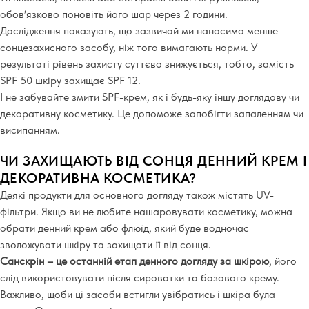
обовʼязково поновіть його шар через 2 години.
Дослідження показують, що зазвичай ми наносимо менше
сонцезахисного засобу, ніж того вимагають норми. У
результаті рівень захисту суттєво знижується, тобто, замість
SPF 50 шкіру захищає SPF 12.
І не забувайте змити SPF-крем, як і будь-яку іншу доглядову чи
декоративну косметику. Це допоможе запобігти запаленням чи
висипанням.
ЧИ ЗАХИЩАЮТЬ ВІД СОНЦЯ ДЕННИЙ КРЕМ І
ДЕКОРАТИВНА КОСМЕТИКА?
Деякі продукти для основного догляду також містять UV-
фільтри. Якщо ви не любите нашаровувати косметику, можна
обрати денний крем або флюїд, який буде водночас
зволожувати шкіру та захищати її від cонця.
Санскрін – це останній етап денного догляду за шкірою
, його
слід використовувати після сироватки та базового крему.
Важливо, щоби ці засоби встигли увібратись і шкіра була