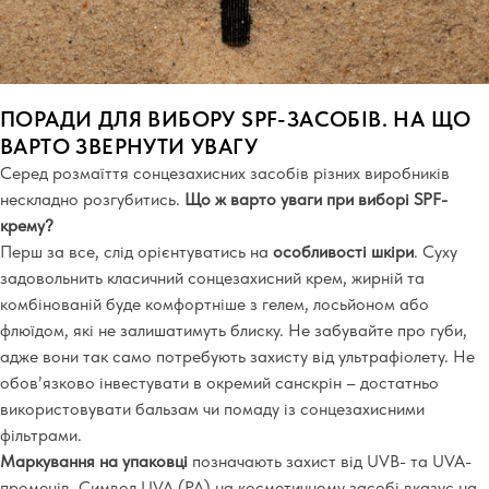
ПОРАДИ ДЛЯ ВИБОРУ SPF-ЗАСОБІВ. НА ЩО
ВАРТО ЗВЕРНУТИ УВАГУ
Серед розмаїття сонцезахисних засобів різних виробників
нескладно розгубитись.
Що ж варто уваги при виборі SPF-
крему?
Перш за все, слід орієнтуватись на
особливості шкіри
. Суху
задовольнить класичний сонцезахисний крем, жирній та
комбінованій буде комфортніше з гелем, лосьйоном або
флюїдом, які не залишатимуть блиску. Не забувайте про губи,
адже вони так само потребують захисту від ультрафіолету. Не
обов’язково інвестувати в окремий санскрін – достатньо
використовувати бальзам чи помаду із сонцезахисними
фільтрами.
Маркування на упаковці
позначають захист від UVB- та UVA-
променів. Символ UVA (PA) на косметичному засобі вказує на