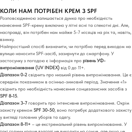
КОЛИ НАМ ПОТРІБЕН КРЕМ З SPF
Розповсюдженою залишається думка про необхідність
нанесення SPF-крему виключно у літні ясні та спекотні дні. Але,
насправді, він потрібен нам майже 5-7 місяців на рік та, навіть,
взимку.
Найпростіший спосіб визначити, чи потрібно перед виходом на
вулицю наносити SPF-засіб, зазирнути до смартфону. У
застосунку з погодою є інформація про
рівень УФ-
випромінювання (UV INDEX)
від 0 до 11+.
Діапазон 0-2
свідчить про низький рівень випромінювання. Це є
середнім показником в осінньо-зимовий період. Значення «1»
свідчить про необхідність нанесення сонцезахисних засобів з
SPF 8-15
.
Діапазон 3-7
говорить про інтенсивне випромінювання. Окрім
захисту кремом
SPF 30-50
, воно потребує додаткового захисту
у вигляді головних уборів та одягу.
Діапазон 8-11+
– це екстремальний рівень випромінювання. У
такі години краще взагалі не виходити на сонце, але якщо це